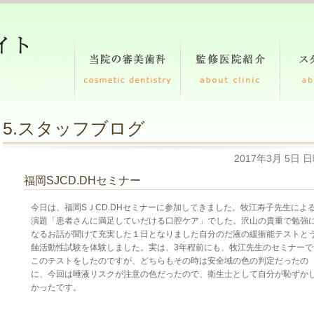
5.スタッフブログ
2017年3月 5日 
福岡SJCD.DHセミナー
今日は、福岡SＪCD.DHセミナーに参加してきました。牧江寿子先生によ
演題「患者さんに満足していだける口腔ケア」でした。沢山の貴重で勉強
なるお話が聞けて充実した１日となりました自分のだ液の緩衝能テストと
蝕活動性試験を体験しました。実は、3年程前にも、牧江先生のセミナーで
このテストをしたのですが、どちらもその時は安全域の色の判定だったの
に、今回は唾液リスクが注意の色だったので、衛生士として自分が恥ずか
かったです。