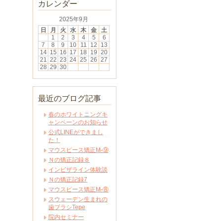
カレンダー
2025年9月
日
月
火
水
木
金
土
1
2
3
4
5
6
7
8
9
10
11
12
13
14
15
16
17
18
19
20
21
22
23
24
25
26
27
28
29
30
最近のブログ記事
春のホワイトニングキ
ャンペーンのお知らせ
公式LINEができまし
た！
マウスピース矯正M-⑨
Ｎの矯正記録８
インビザライン体験談
Ｎの矯正記録7
マウスピース矯正M-⑧
スウェーデン生まれの
歯ブラシTepe
院内セミナー