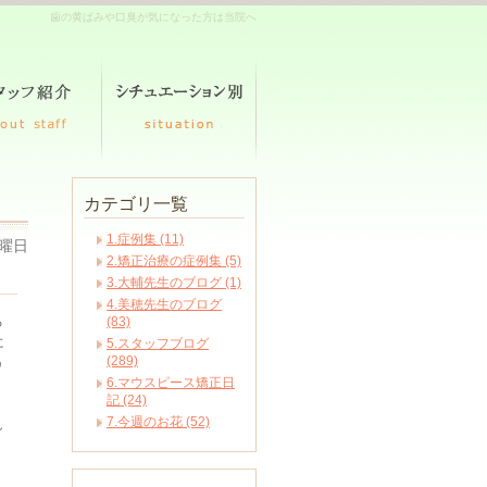
歯の黄ばみや口臭が気になった方は当院へ
カテゴリ一覧
1.症例集 (11)
日曜日
2.矯正治療の症例集 (5)
3.大輔先生のブログ (1)
4.美穂先生のブログ
る
(83)
に
5.スタッフブログ
(289)
う
6.マウスピース矯正日
記 (24)
7.今週のお花 (52)
し